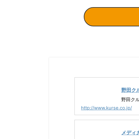
野田ク
野田ク
http://www.kurse.co.jp/
メディ