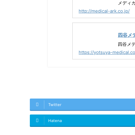
メディ
http://medical-ark.co.jp/
四谷メ
四谷メ
https://yotsuya-medical.c
Twitter
Hatena